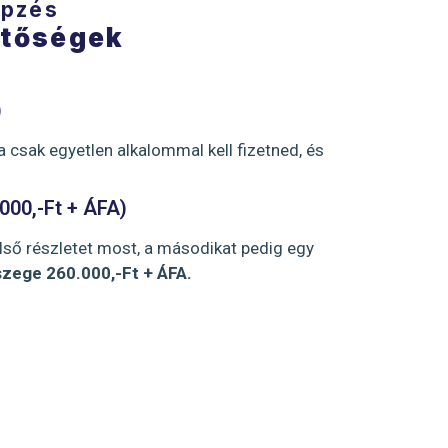
épzés
etőségek
)
a csak egyetlen alkalommal kell fizetned, és
.000,-Ft + ÁFA)
első részletet most, a másodikat pedig egy
sszege 260.000,-Ft + ÁFA.